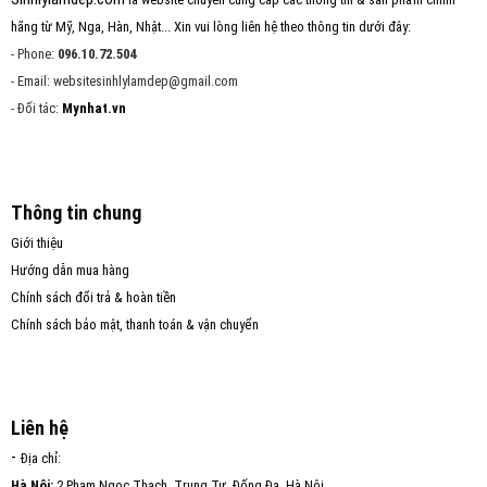
hãng từ Mỹ, Nga, Hàn, Nhật... Xin vui lòng liên hệ theo thông tin dưới đây:
- Phone:
096.10.72.504
- Email: websitesinhlylamdep@gmail.com
- Đối tác:
Mynhat.vn
Thông tin chung
Giới thiệu
Hướng dẫn mua hàng
Chính sách đổi trả & hoàn tiền
Chính sách bảo mật, thanh toán & vận chuyển
Liên hệ
-
Địa chỉ:
Hà Nội:
2 Phạm Ngọc Thạch, Trung Tự, Đống Đa, Hà Nội