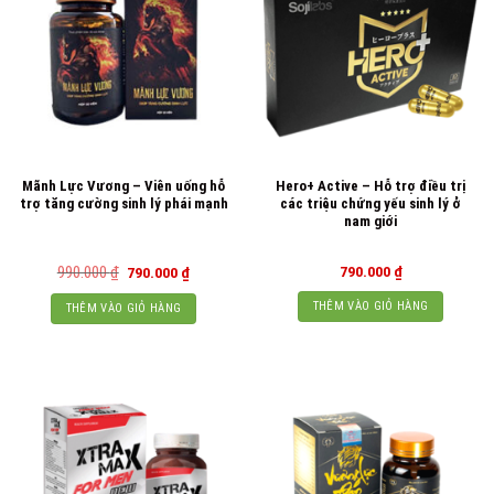
Mãnh Lực Vương – Viên uống hỗ
Hero+ Active – Hỗ trợ điều trị
trợ tăng cường sinh lý phái mạnh
các triệu chứng yếu sinh lý ở
nam giới
Giá
Giá
990.000
₫
790.000
₫
790.000
₫
gốc
hiện
là:
tại
THÊM VÀO GIỎ HÀNG
THÊM VÀO GIỎ HÀNG
990.000 ₫.
là:
790.000 ₫.