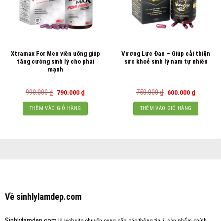
Xtramax For Men viên uống giúp
Vương Lực Đan – Giúp cải thiện
tăng cường sinh lý cho phái
sức khoẻ sinh lý nam tự nhiên
mạnh
Giá
Giá
Giá
Giá
990.000
₫
750.000
₫
790.000
₫
600.000
₫
gốc
hiện
gốc
hiện
là:
tại
là:
tại
THÊM VÀO GIỎ HÀNG
THÊM VÀO GIỎ HÀNG
990.000 ₫.
là:
750.000 ₫.
là:
790.000 ₫.
600.000 ₫
Về sinhlylamdep.com
Sinhlylamdep.com
là website chuyên cung cấp các thông tin & sản phẩm chính