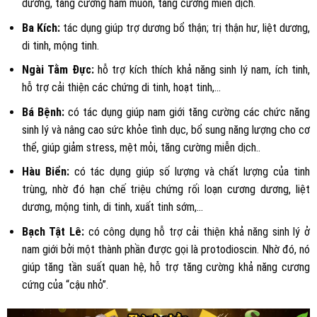
dương, tăng cường ham muốn, tăng cường miễn dịch.
Ba Kích:
tác dụng giúp trợ dương bổ thận; trị thận hư, liệt dương,
di tinh, mộng tinh.
Ngài Tằm Đực:
hỗ trợ kích thích khả năng sinh lý nam, ích tinh,
hỗ trợ cải thiện các chứng di tinh, hoạt tinh,…
Bá Bệnh:
có tác dụng
giúp nam giới tăng cường các chức năng
sinh lý và nâng cao sức khỏe tình dục, bổ sung năng lượng cho cơ
thể, giúp giảm stress, mệt mỏi, tăng cường miễn dịch..
Hàu Biển:
có tác dụng
giúp số lượng và chất lượng của tinh
trùng, nhờ đó hạn chế triệu chứng rối loạn cương dương, liệt
dương, mộng tinh, di tinh, xuất tinh sớm,…
Bạch Tật Lê:
có công dụng hỗ trợ cải thiện khả năng sinh lý ở
nam giới bởi một thành phần được gọi là protodioscin. Nhờ đó, nó
giúp tăng tần suất quan hệ, hỗ trợ tăng cường khả năng cương
cứng của “cậu nhỏ”.