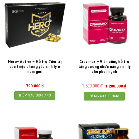
Hero+ Active – Hỗ trợ điều trị
Cravimax – Viên uống hỗ trợ
các triệu chứng yếu sinh lý ở
tăng cường chức năng sinh lý
nam giới
cho phái mạnh
Giá
Giá
790.000
₫
1.500.000
₫
1.200.000
₫
gốc
hiện
là:
tại
THÊM VÀO GIỎ HÀNG
THÊM VÀO GIỎ HÀNG
1.500.000 ₫.
là:
1.200.0