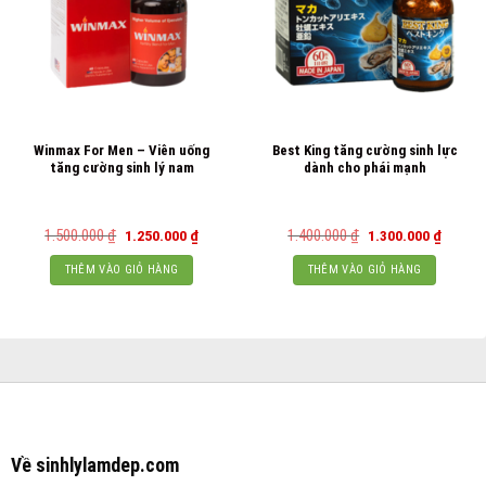
Winmax For Men – Viên uống
Best King tăng cường sinh lực
tăng cường sinh lý nam
dành cho phái mạnh
Giá
Giá
Giá
Giá
1.500.000
₫
1.400.000
₫
1.250.000
₫
1.300.000
₫
gốc
hiện
gốc
hiện
là:
tại
là:
tại
THÊM VÀO GIỎ HÀNG
THÊM VÀO GIỎ HÀNG
1.500.000 ₫.
là:
1.400.000 ₫.
là:
1.250.000 ₫.
1.300.0
Về sinhlylamdep.com