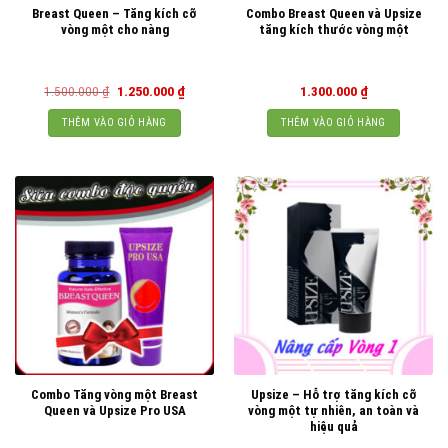
Breast Queen – Tăng kích cỡ
Combo Breast Queen và Upsize
vòng một cho nàng
tăng kích thước vòng một
Giá
Giá
1.500.000
₫
1.250.000
₫
1.300.000
₫
gốc
hiện
là:
tại
THÊM VÀO GIỎ HÀNG
THÊM VÀO GIỎ HÀNG
1.500.000 ₫.
là:
1.250.000 ₫.
Combo Tăng vòng một Breast
Upsize – Hỗ trợ tăng kích cỡ
Queen và Upsize Pro USA
vòng một tự nhiên, an toàn và
hiệu quả