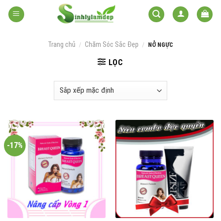
Skip
to
content
Trang chủ
Chăm Sóc Sắc Đẹp
/
/
NỞ NGỰC
LỌC
-17%