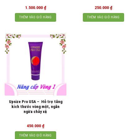
1.500.000
₫
250.000
₫
THÊM VÀO GIỎ HÀNG
THÊM VÀO GIỎ HÀNG
Upsize Pro USA – Hỗ trợ tăng
kích thước vòng một, ngăn
ngừa chảy xệ
450.000
₫
THÊM VÀO GIỎ HÀNG