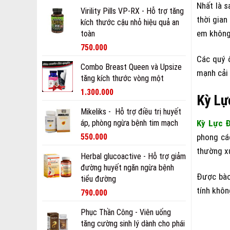
Nhất là s
Virility Pills VP-RX - Hỗ trợ tăng
thời gian
kích thước cậu nhỏ hiệu quả an
em không
toàn
750.000
Các quý 
Combo Breast Queen và Upsize
mạnh cải 
tăng kích thước vòng một
1.300.000
Kỳ Lự
Mikeliks - Hỗ trợ điều trị huyết
áp, phòng ngừa bệnh tim mạch
Kỳ Lực 
550.000
phong các
thường xu
Herbal glucoactive - Hỗ trợ giảm
đường huyết ngăn ngừa bệnh
Được bào 
tiểu đường
tính khôn
790.000
Phục Thần Công - Viên uống
tăng cường sinh lý dành cho phái