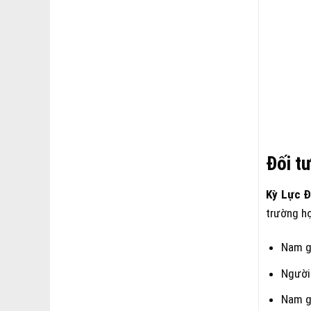
Đối t
Kỳ Lực 
trường h
Nam gi
Người 
Nam gi