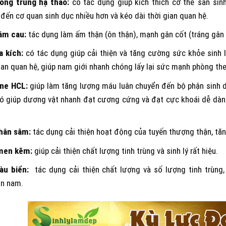
ông trùng hạ thảo:
có tác dụng giúp kích thích cơ thể sản sin
đến cơ quan sinh dục nhiều hơn và kéo dài thời gian quan hệ.
âm cau:
tác dụng làm ấm thận (ôn thận), mạnh gân cốt (tráng gân c
a kích:
có tác dụng giúp cải thiện và tăng cường sức khỏe sinh 
ian quan hệ, giúp nam giới nhanh chóng lấy lại sức mạnh phòng th
ine HCL:
giúp làm tăng lượng máu luân chuyển đến bộ phận sinh d
ó giúp dương vật nhanh đạt cương cứng và đạt cực khoái dễ dàng,
hân sâm:
tác dụng cải thiện hoạt động của tuyến thượng thận, tă
men kẽm:
giúp cải thiện chất lượng tinh trùng và sinh lý rất hiệu.
àu biển:
tác dụng cải thiện chất lượng và số lượng tinh trùng
n nam.