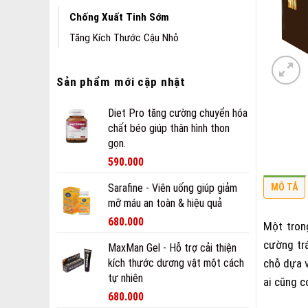
Chống Xuất Tinh Sớm
Tăng Kích Thước Cậu Nhỏ
Sản phẩm mới cập nhật
Diet Pro tăng cường chuyển hóa
chất béo giúp thân hình thon
gọn.
590.000
MÔ TẢ
Sarafine - Viên uống giúp giảm
mỡ máu an toàn & hiệu quả
Giá
Giá
680.000
Một tron
gốc
hiện
cường tr
MaxMan Gel - Hỗ trợ cải thiện
là:
tại
kích thước dương vật một cách
chỗ dựa 
880.000 ₫.
là:
tự nhiên
680.000 ₫.
ai cũng c
680.000