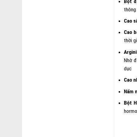
Bột đ
thông 
Cao s
Cao b
thời g
Argin
Nhờ đ
dục
Cao n
Nấm 
Bột H
hormo