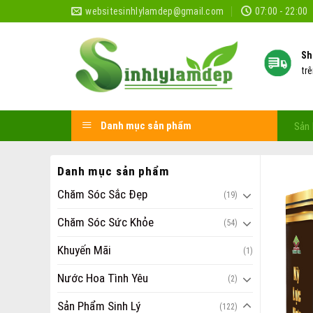
Skip
websitesinhlylamdep@gmail.com
07:00 - 22:00
to
content
Sh
tr
Danh mục sản phẩm
Sản 
Danh mục sản phẩm
Chăm Sóc Sắc Đẹp
(19)
Chăm Sóc Sức Khỏe
(54)
Khuyến Mãi
(1)
Nước Hoa Tình Yêu
(2)
Sản Phẩm Sinh Lý
(122)