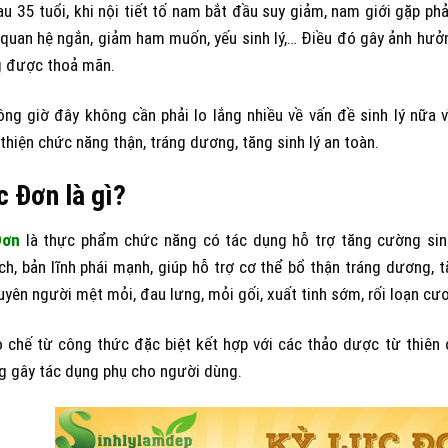
au 35 tuổi, khi nội tiết tố nam bắt đầu suy giảm, nam giới gặp ph
 quan hệ ngắn, giảm ham muốn, yếu sinh lý,… Điều đó gây ảnh hưở
 được thoả mãn.
ông giờ đây không cần phải lo lắng nhiều về vấn đề sinh lý nữa
thiện chức năng thận, tráng dương, tăng sinh lý an toàn.
c Đơn là gì?
Đơn
là thực phẩm chức năng có tác dụng hỗ trợ tăng cường sinh
h, bản lĩnh phái mạnh, giúp hỗ trợ cơ thể bổ thận tráng dương,
yên người mệt mỏi, đau lưng, mỏi gối, xuất tinh sớm, rối loạn c
chế từ công thức đặc biệt kết hợp với các thảo dược từ thiên đ
g gây tác dụng phụ cho người dùng.