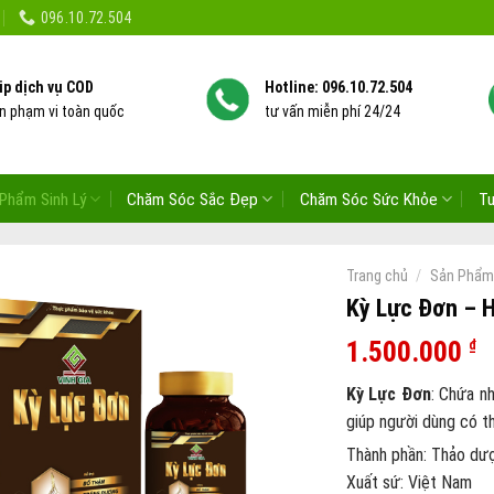
096.10.72.504
ip dịch vụ COD
Hotline: 096.10.72.504
ên phạm vi toàn quốc
tư vấn miễn phí 24/24
Phẩm Sinh Lý
Chăm Sóc Sắc Đẹp
Chăm Sóc Sức Khỏe
T
/
Trang chủ
Sản Phẩm 
Kỳ Lực Đơn – H
1.500.000
₫
Kỳ Lực Đơn
: Chứa n
giúp người dùng có t
Thành phần: Thảo dượ
Xuất sứ: Việt Nam