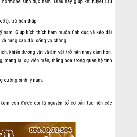
h hormone sinh dục nam. Điều này giúp khí huyết lưu
ốt), trừ hàn thấp.
lý nam. Giúp kích thích ham muốn tình dục và kéo dài
e và nâng cao đời sống vợ chồng.
ich, khiến dương vật và âm vật trở nên nhạy cảm hơn.
 mang lại sự viên mãn, thăng hoa trong quan hệ tình
ng cường sinh lý nam.
, kẽm còn được coi là nguyên tố cơ bản tạo nên các