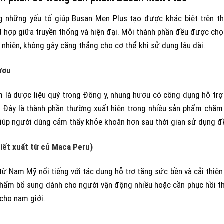
g những yếu tố giúp Busan Men Plus tạo được khác biệt trên th
t hợp giữa truyền thống và hiện đại. Mỗi thành phần đều được chọn
 nhiên, không gây căng thẳng cho cơ thể khi sử dụng lâu dài.
ươu
là dược liệu quý trong Đông y, nhung hươu có công dụng hỗ trợ b
ý. Đây là thành phần thường xuất hiện trong nhiều sản phẩm chăm
giúp người dùng cảm thấy khỏe khoắn hơn sau thời gian sử dụng đ
iết xuất từ củ Maca Peru)
ừ Nam Mỹ nổi tiếng với tác dụng hỗ trợ tăng sức bền và cải thiệ
hẩm bổ sung dành cho người vận động nhiều hoặc cần phục hồi th
 cho nam giới.