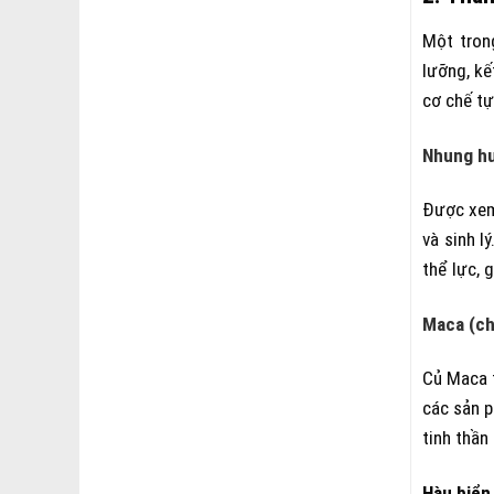
Một tron
lưỡng, kế
cơ chế tự
Nhung h
Được xem 
và sinh l
thể lực, 
Maca (ch
Củ Maca t
các sản p
tinh thần
Hàu biển