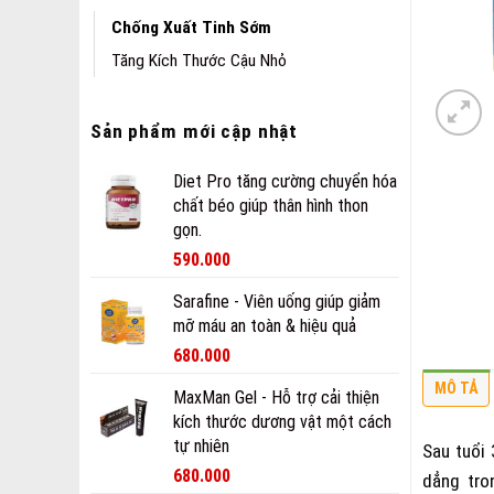
Chống Xuất Tinh Sớm
Tăng Kích Thước Cậu Nhỏ
Sản phẩm mới cập nhật
Diet Pro tăng cường chuyển hóa
chất béo giúp thân hình thon
gọn.
590.000
Sarafine - Viên uống giúp giảm
mỡ máu an toàn & hiệu quả
Giá
Giá
680.000
gốc
hiện
MÔ TẢ
MaxMan Gel - Hỗ trợ cải thiện
là:
tại
kích thước dương vật một cách
880.000 ₫.
là:
tự nhiên
680.000 ₫.
Sau tuổi
680.000
dẳng tro