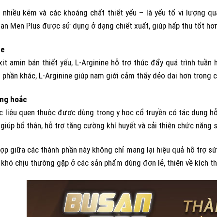
nhiều kẽm và các khoáng chất thiết yếu – là yếu tố vi lượng qu
an Men Plus được sử dụng ở dạng chiết xuất, giúp hấp thu tốt hơn,
ne
it amin bán thiết yếu, L-Arginine hỗ trợ thúc đẩy quá trình tuầ
 phần khác, L-Arginine giúp nam giới cảm thấy dẻo dai hơn trong 
ng hoắc
c liệu quen thuộc được dùng trong y học cổ truyền có tác dụng h
giúp bổ thận, hỗ trợ tăng cường khí huyết và cải thiện chức năng 
ợp giữa các thành phần này không chỉ mang lại hiệu quả hỗ trợ 
khó chịu thường gặp ở các sản phẩm dùng đơn lẻ, thiên về kích th