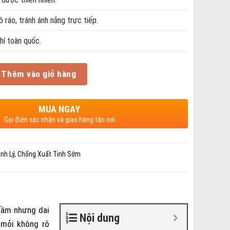
ô ráo, tránh ánh nắng trực tiếp.
hí toàn quốc.
Thêm vào giỏ hàng
MUA NGAY
Gọi điện xác nhận và giao hàng tận nơi
nh Lý
,
Chống Xuất Tinh Sớm
thầm nhưng dai
Nội dung
 mỏi không rõ