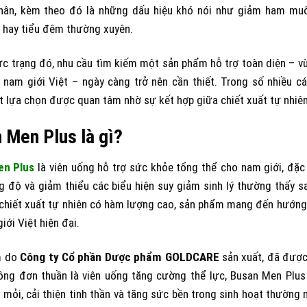
hân, kèm theo đó là những dấu hiệu khó nói như giảm ham muốn
 hay tiểu đêm thường xuyên.
c trạng đó, nhu cầu tìm kiếm một sản phẩm hỗ trợ toàn diện – vừ
g nam giới Việt – ngày càng trở nên cần thiết. Trong số nhiều 
 lựa chọn được quan tâm nhờ sự kết hợp giữa chiết xuất tự nhiên 
 Men Plus là gì?
en Plus
là viên uống hỗ trợ sức khỏe tổng thể cho nam giới, đặc b
 độ và giảm thiểu các biểu hiện suy giảm sinh lý thường thấy sa
chiết xuất tự nhiên có hàm lượng cao, sản phẩm mang đến hướng t
iới Việt hiện đại.
m do
Công ty Cổ phần Dược phẩm GOLDCARE
sản xuất, đã được
ng đơn thuần là viên uống tăng cường thể lực, Busan Men Plus c
mỏi, cải thiện tinh thần và tăng sức bền trong sinh hoạt thường