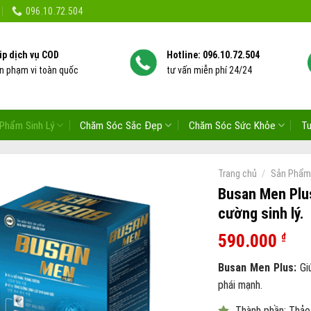
096.10.72.504
ip dịch vụ COD
Hotline: 096.10.72.504
ên phạm vi toàn quốc
tư vấn miễn phí 24/24
Phẩm Sinh Lý
Chăm Sóc Sắc Đẹp
Chăm Sóc Sức Khỏe
T
/
Trang chủ
Sản Phẩm 
Busan Men Plus
cường sinh lý.
590.000
₫
Busan Men Plus:
Gi
phái mạnh.
Thành phần: Thảo