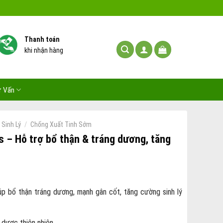
Thanh toán
khi nhận hàng
ư Vấn
/
Sinh Lý
Chống Xuất Tinh Sớm
 – Hỗ trợ bổ thận & tráng dương, tăng
úp bổ thận tráng dương, mạnh gân cốt, tăng cường sinh lý
 dược thiên nhiên.