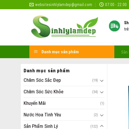
Skip
websitesinhlylamdep@gmail.com
07:00 - 22:00
to
content
Sh
tr
Danh mục sản phẩm
Sản 
Danh mục sản phẩm
Chăm Sóc Sắc Đẹp
(19)
Chăm Sóc Sức Khỏe
(54)
Khuyến Mãi
(1)
Nước Hoa Tình Yêu
(2)
Sản Phẩm Sinh Lý
(122)