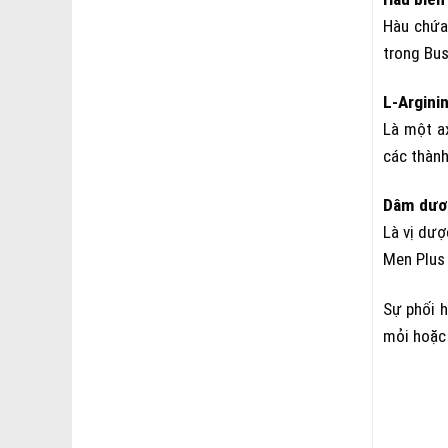
Hàu chứa 
trong Bus
L-Argini
Là một ax
các thành
Dâm dươ
Là vị dượ
Men Plus 
Sự phối h
mỏi hoặc 