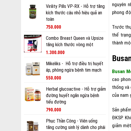
nguyên n
Virility Pills VP-RX - Hỗ trợ tăng
phong độ
kích thước cậu nhỏ hiệu quả an
toàn
Trước thự
750.000
thể trạn
Combo Breast Queen và Upsize
thành một
tăng kích thước vòng một
1.300.000
Busan
Mikeliks - Hỗ trợ điều trị huyết
áp, phòng ngừa bệnh tim mạch
Busan M
550.000
cao phong
thống và 
Herbal glucoactive - Hỗ trợ giảm
của nam g
đường huyết ngăn ngừa bệnh
tiểu đường
Sản phẩ
790.000
ĐKSP. Khô
Phục Thần Công - Viên uống
giảm mệt 
tăng cường sinh lý dành cho phái