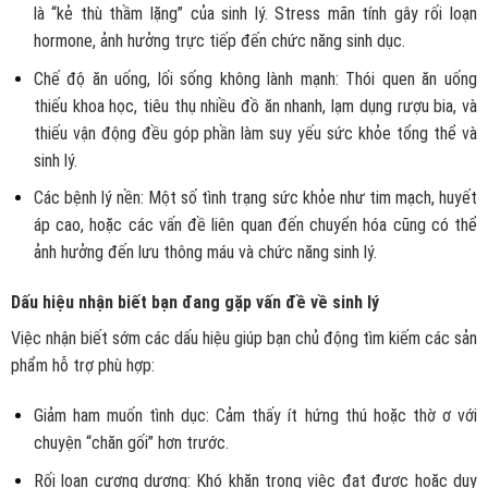
là “kẻ thù thầm lặng” của sinh lý. Stress mãn tính gây rối loạn
hormone, ảnh hưởng trực tiếp đến chức năng sinh dục.
Chế độ ăn uống, lối sống không lành mạnh: Thói quen ăn uống
thiếu khoa học, tiêu thụ nhiều đồ ăn nhanh, lạm dụng rượu bia, và
thiếu vận động đều góp phần làm suy yếu sức khỏe tổng thể và
sinh lý.
Các bệnh lý nền: Một số tình trạng sức khỏe như tim mạch, huyết
áp cao, hoặc các vấn đề liên quan đến chuyển hóa cũng có thể
ảnh hưởng đến lưu thông máu và chức năng sinh lý.
Dấu hiệu nhận biết bạn đang gặp vấn đề về sinh lý
Việc nhận biết sớm các dấu hiệu giúp bạn chủ động tìm kiếm các sản
phẩm hỗ trợ phù hợp:
Giảm ham muốn tình dục: Cảm thấy ít hứng thú hoặc thờ ơ với
chuyện “chăn gối” hơn trước.
Rối loạn cương dương: Khó khăn trong việc đạt được hoặc duy