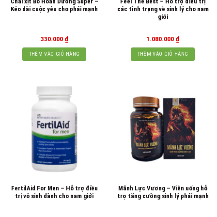
Chai xịt Bổ Hoàn Dương Super –
Feel The Best – Hỗ trợ điều trị
Kéo dài cuộc yêu cho phái mạnh
các tình trạng về sinh lý cho nam
giới
330.000
₫
1.080.000
₫
THÊM VÀO GIỎ HÀNG
THÊM VÀO GIỎ HÀNG
FertilAid For Men – Hỗ trợ điều
Mãnh Lực Vương – Viên uống hỗ
trị vô sinh dành cho nam giới
trợ tăng cường sinh lý phái mạnh