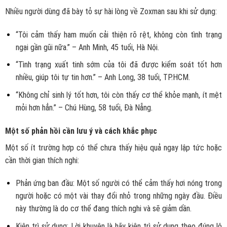
Nhiều người dùng đã bày tỏ sự hài lòng về
Zoxman
sau khi sử dụng:
“Tôi cảm thấy ham muốn cải thiện rõ rệt, không còn tình trạng
ngại gần gũi nữa.” – Anh Minh, 45 tuổi, Hà Nội.
“Tình trạng xuất tinh sớm của tôi đã được kiểm soát tốt hơn
nhiều, giúp tôi tự tin hơn.” – Anh Long, 38 tuổi, TP.HCM.
“Không chỉ sinh lý tốt hơn, tôi còn thấy cơ thể khỏe mạnh, ít mệt
mỏi hơn hẳn.” – Chú Hùng, 58 tuổi, Đà Nẵng.
Một số phản hồi cần lưu ý và cách khắc phục
Một số ít trường hợp có thể chưa thấy hiệu quả ngay lập tức hoặc
cần thời gian thích nghi:
Phản ứng ban đầu: Một số người có thể cảm thấy hơi nóng trong
người hoặc có một vài thay đổi nhỏ trong những ngày đầu. Điều
này thường là do cơ thể đang thích nghi và sẽ giảm dần.
Kiên trì sử dụng: Lời khuyên là hãy kiên trì sử dụng theo đúng lộ