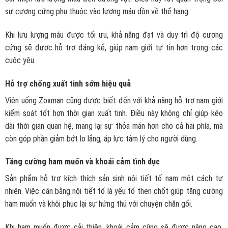
sự cương cứng phụ thuộc vào lượng máu dồn về thể hang.
Khi lưu lượng máu được tối ưu, khả năng đạt và duy trì độ cương
cứng sẽ được hỗ trợ đáng kể, giúp nam giới tự tin hơn trong các
cuộc yêu.
Hỗ trợ chống xuất tinh sớm hiệu quả
Viên uống Zoxman cũng được biết đến với khả năng hỗ trợ nam giới
kiểm soát tốt hơn thời gian xuất tinh. Điều này không chỉ giúp kéo
dài thời gian quan hệ, mang lại sự thỏa mãn hơn cho cả hai phía, mà
còn góp phần giảm bớt lo lắng, áp lực tâm lý cho người dùng.
Tăng cường ham muốn và khoái cảm tình dục
Sản phẩm hỗ trợ kích thích sản sinh nội tiết tố nam một cách tự
nhiên. Việc cân bằng nội tiết tố là yếu tố then chốt giúp
tăng cường
ham muốn
và khôi phục lại sự hứng thú với chuyện chăn gối.
Khi ham muốn được cải thiện, khoái cảm cũng sẽ được nâng cao,