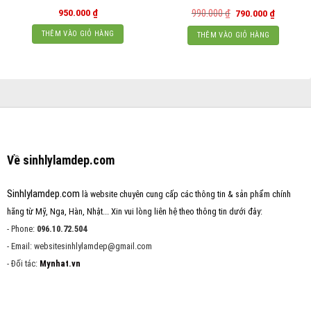
Giá
Giá
950.000
₫
990.000
₫
790.000
₫
gốc
hiện
là:
tại
THÊM VÀO GIỎ HÀNG
THÊM VÀO GIỎ HÀNG
990.000 ₫.
là:
790.000 ₫
Về sinhlylamdep.com
Sinhlylamdep.com
là website chuyên cung cấp các thông tin & sản phẩm chính
hãng từ Mỹ, Nga, Hàn, Nhật... Xin vui lòng liên hệ theo thông tin dưới đây:
- Phone:
096.10.72.504
- Email: websitesinhlylamdep@gmail.com
- Đối tác:
Mynhat.vn