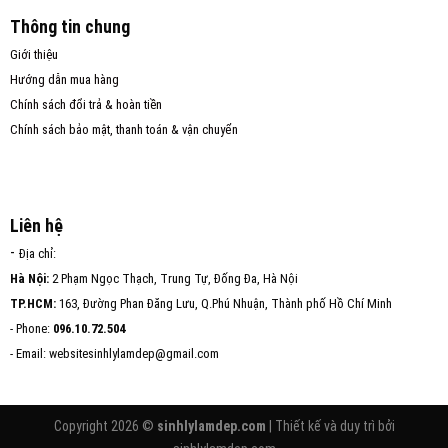
Thông tin chung
Giới thiệu
Hướng dẫn mua hàng
Chính sách đổi trả & hoàn tiền
Chính sách bảo mật, thanh toán & vận chuyển
Liên hệ
-
Địa chỉ:
Hà Nội:
2 Phạm Ngọc Thạch, Trung Tự, Đống Đa, Hà Nội
TP.HCM:
163, Đường Phan Đăng Lưu, Q.Phú Nhuận, Thành phố Hồ Chí Minh
- Phone:
096.10.72.504
- Email: websitesinhlylamdep@gmail.com
Copyright 2026 ©
sinhlylamdep.com
| Thiết kế và duy trì bởi