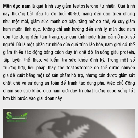
Mãn dục nam
là quá trình suy giảm testosterone tự nhiên. Quá trình
này thường bắt đầu từ độ tuổi 40-50, mang đến các triệu chứng
như mệt mỏi, giảm sức mạnh cơ bắp, tăng mỡ cơ thể, và suy giảm
ham muốn tình dục. Không chỉ ảnh hưởng đến sinh lý, mãn dục nam
còn tác động đến tâm trạng, gây cáu kỉnh hoặc trầm cảm ở một số
người. Dù là một phần tự nhiên của quá trình lão hóa, nam giới có thể
giảm thiểu tác động bằng cách duy trì chế độ ăn uống giàu protein,
tập luyện thể thao, và kiểm tra sức khỏe định kỳ. Trong một số
trường hợp, liệu pháp thay thế testosterone có thể được chuyên
gia đề xuất bằng một số sản phẩm hỗ trợ, nhưng cần được giám sát
chặt chẽ và sử dụng an toàn để tránh tác dụng phụ. Việc chủ động
chăm sóc sức khỏe giúp nam giới duy trì chất lượng cuộc sống tốt
hơn khi bước vào giai đoạn này.