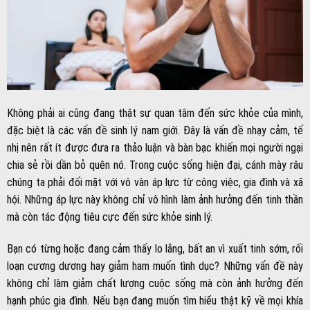
Không phải ai cũng đang thật sự quan tâm đến sức khỏe của mình,
đặc biệt là các vấn đề sinh lý nam giới. Đây là vấn đề nhạy cảm, tế
nhị nên rất ít được đưa ra thảo luận và bàn bạc khiến mọi người ngại
chia sẻ rồi dần bỏ quên nó. Trong cuộc sống hiện đại, cánh mày râu
chúng ta phải đối mặt với vô vàn áp lực từ công việc, gia đình và xã
hội. Những áp lực này không chỉ vô hình làm ảnh hưởng đến tinh thần
mà còn tác động tiêu cực đến sức khỏe sinh lý.
Bạn có từng hoặc đang cảm thấy lo lắng, bất an vì xuất tinh sớm, rối
loạn cương dương hay giảm ham muốn tình dục? Những vấn đề này
không chỉ làm giảm chất lượng cuộc sống mà còn ảnh hưởng đến
hạnh phúc gia đình. Nếu bạn đang muốn tìm hiểu thật kỹ về mọi khía