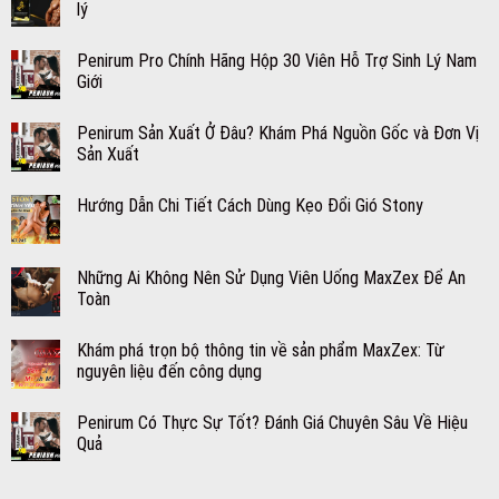
lý
Penirum Pro Chính Hãng Hộp 30 Viên Hỗ Trợ Sinh Lý Nam
Giới
Penirum Sản Xuất Ở Đâu? Khám Phá Nguồn Gốc và Đơn Vị
Sản Xuất
Hướng Dẫn Chi Tiết Cách Dùng Kẹo Đổi Gió Stony
Những Ai Không Nên Sử Dụng Viên Uống MaxZex Để An
Toàn
Khám phá trọn bộ thông tin về sản phẩm MaxZex: Từ
nguyên liệu đến công dụng
Penirum Có Thực Sự Tốt? Đánh Giá Chuyên Sâu Về Hiệu
Quả