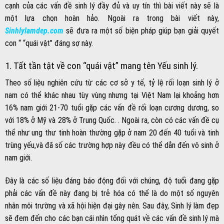
cạnh của các vấn đề sinh lý đầy đủ và uy tín thì bài viết này sẽ là
một lựa chọn hoàn hảo. Ngoài ra trong bài viết này,
Sinhlylamdep.com
sẽ đưa ra một số biện pháp giúp bạn giải quyết
con “ “quái vật” đáng sợ này.
1. Tất tần tật về con “quái vật” mang tên Yếu sinh lý.
Theo số liệu nghiên cứu từ các cơ sở y tế, tỷ lệ rối loạn sinh lý ở
nam có thể khác nhau tùy vùng nhưng tại Việt Nam lại khoảng hơn
16% nam giới 21-70 tuổi gặp các vấn đề rối loạn cương dương, so
với 18% ở Mỹ và 28% ở Trung Quốc. . Ngoài ra, còn có các vấn đề cụ
thể như ung thư tinh hoàn thường gặp ở nam 20 đến 40 tuổi và tinh
trùng yếu,và đã số các trường hợp này đều có thể dẫn đến vô sinh ở
nam giới.
Đây là các số liệu đáng báo động đối với chúng, độ tuổi đang gặp
phải các vấn đề này đang bị trẻ hóa có thể là do một số nguyên
nhân môi trường và xã hội hiện đại gây nên. Sau đây, Sinh lý làm đẹp
sẽ đem đến cho các bạn cái nhìn tổng quát về các vấn đề sinh lý mà