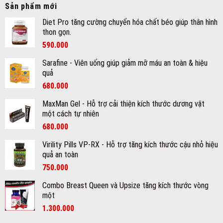
Sản phẩm mới
Diet Pro tăng cường chuyển hóa chất béo giúp thân hình
thon gọn.
590.000
Sarafine - Viên uống giúp giảm mỡ máu an toàn & hiệu
quả
Giá
Giá
680.000
gốc
hiện
MaxMan Gel - Hỗ trợ cải thiện kích thước dương vật
là:
tại
một cách tự nhiên
880.000 ₫.
là:
680.000
680.000 ₫.
Virility Pills VP-RX - Hỗ trợ tăng kích thước cậu nhỏ hiệu
quả an toàn
750.000
Combo Breast Queen và Upsize tăng kích thước vòng
một
1.300.000