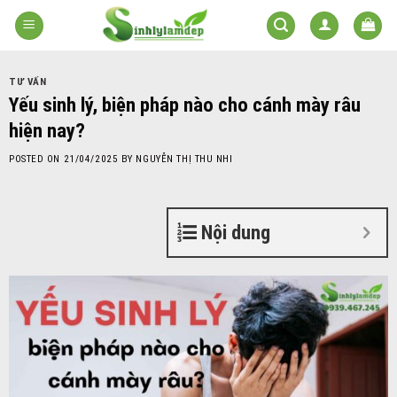
Skip
to
content
TƯ VẤN
Yếu sinh lý, biện pháp nào cho cánh mày râu
hiện nay?
POSTED ON
21/04/2025
BY
NGUYỄN THỊ THU NHI
Nội dung