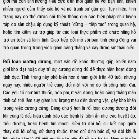
giới mà còn ảnh hưởng tiêu cực đến mối quan hệ với bạn tình, khiến
nhiều người cảm thấy xấu hổ và né tránh sự gần gũi. Tuy nhiên, tình
trạng này có thể được cải thiện thông qua các biện pháp như luyện
tập cơ sàn chậu, áp dụng kỹ thuật “dừng – tiếp tục” trong quan hệ,
hoặc tìm kiếm sự trợ giúp từ các loại thực phẩm có chức năng hỗ
trợ an toàn và lành tính. Giao tiếp cởi mở với bạn tình cũng đóng vai
trò quan trọng trong việc giảm căng thẳng và xây dựng sự thấu hiểu.
Rối loạn cương dương
, một vấn đề khác thường gặp, khiến nam
giới khó đạt hoặc duy trì sự cương cứng đủ để thực hiện hoạt động
tình dục. Tình trạng này phổ biến hơn ở nam giới trên 40 tuổi, nhưng
ngày nay, nhiều người trẻ cũng đối mặt với nó do lối sống hiện đại.
Các yếu tố như hút thuốc, béo phì, ít vận động, hoặc căng thẳng mãn
tính có thể làm suy giảm lưu lượng máu đến dương vật, gây khó khăn
trong việc cương cứng. Đáng chú ý hơn là rối loạn cương dương đôi
khi cũng là dấu hiệu cảnh báo các bệnh lý tiềm ẩn như cao huyết áp,
tiểu đường, hoặc bệnh tim mạch. Điều trị đòi hỏi sự kết hợp giữa
thay đổi lối sống, sử dụng thuốc theo chỉ định bác sĩ, và đôi khi là