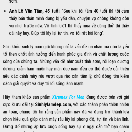
sớm.”
Anh Lê Văn Tâm, 45 tuổi
: “Sau khi tôi tầm 40 tuổi thì tôi cảm
thấy bản thân mình đang bị yếu dần, chuyện vợ chồng không còn
vui như trước nữa. Vô tình lướt thì thấy mua về dùng thử thì thấy
cái này hay. Giúp tôi lấy lại tự tin, vợ tôi rất hài lòng”.
Sức khỏe sinh lý nam giới không chỉ là vấn đề cá nhân mà còn là yếu
tố then chốt ảnh hưởng đến hạnh phúc gia đình và chất lượng cuộc
sống của chúng ta. Những vấn đề như xuất tinh sớm, rối loạn cương
dương, giảm ham muốn hay mãn dục nam đều có thể được cải thiện
nếu các cánh mày râu vượt qua rào cản tâm lý, chủ động tìm kiếm
cách giải quyết và duy trì lối sống lành mạnh.
Hãy tham khảo sản phẩm
Xtramax For Men
đang được bán với giá
cực kì ưu đãi tại
Sinhlylamdep.com
, với các thành phần thiên nhiên
an toàn, chúng tôi tin rằng sản phẩm này đã và đang trở thành lựa
chọn hiệu quả giúp cánh mày râu lấy lại phong độ, tự tin và bản lĩnh.
Đừng để những áp lực cuộc sống hay sự e ngại cản trở bạn chăm