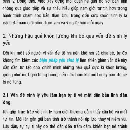
sinh lý. Đồng thời, việc xây dựng mối quan hệ gắn bó với bạn tình
thông qua giao tiếp và sự thấu hiểu giúp nam giới tự tin hơn trong
hành trình chăm sóc bản thân. Chú trọng đến sức khỏe sinh lý là
cách để nam giới sống trọn vẹn và ý nghĩa hơn mỗi ngày.
2. Những hậu quả khôn lường khi bỏ qua vấn đề sinh lý
yếu.
Đôi khi một số người vì vấn đề tế nhị nên khó nói và chia sẽ, từ đó
không tìm kiếm các
biện pháp yếu sinh lý
làm thiên giảm vấn đề này
dần dần tự tạo cho chính mình những hậu quả cực kì khôn lường,
giống như một quả bong bóng, nếu cứu bom khi một ngày nào đó sẽ
bị nổ tung.
2.1 Vấn đề sinh lý yếu làm bạn tự ti và mất dần bản lĩnh đàn
ông
Khi gặp trục trặc về sinh lý, nam giới thường cảm thấy xấu hổ và mất
tự tin. Mỗi lần gần gũi bạn tình trở thành nỗi áp lực thay vì niềm vui.
Lâu dần, sự tự ti này có thể dẫn đến trầm cảm, khiến bạn né tránh