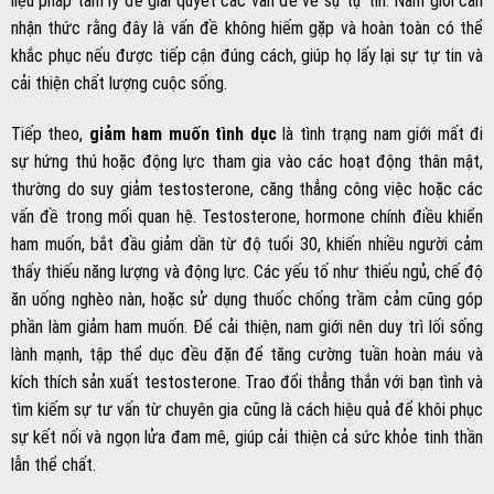
liệu pháp tâm lý để giải quyết các vấn đề về sự tự tin. Nam giới cần
nhận thức rằng đây là vấn đề không hiếm gặp và hoàn toàn có thể
khắc phục nếu được tiếp cận đúng cách, giúp họ lấy lại sự tự tin và
cải thiện chất lượng cuộc sống.
Tiếp theo,
giảm ham muốn tình dục
là tình trạng nam giới mất đi
sự hứng thú hoặc động lực tham gia vào các hoạt động thân mật,
thường do suy giảm testosterone, căng thẳng công việc hoặc các
vấn đề trong mối quan hệ. Testosterone, hormone chính điều khiển
ham muốn, bắt đầu giảm dần từ độ tuổi 30, khiến nhiều người cảm
thấy thiếu năng lượng và động lực. Các yếu tố như thiếu ngủ, chế độ
ăn uống nghèo nàn, hoặc sử dụng thuốc chống trầm cảm cũng góp
phần làm giảm ham muốn. Để cải thiện, nam giới nên duy trì lối sống
lành mạnh, tập thể dục đều đặn để tăng cường tuần hoàn máu và
kích thích sản xuất testosterone. Trao đổi thẳng thắn với bạn tình và
tìm kiếm sự tư vấn từ chuyên gia cũng là cách hiệu quả để khôi phục
sự kết nối và ngọn lửa đam mê, giúp cải thiện cả sức khỏe tinh thần
lẫn thể chất.