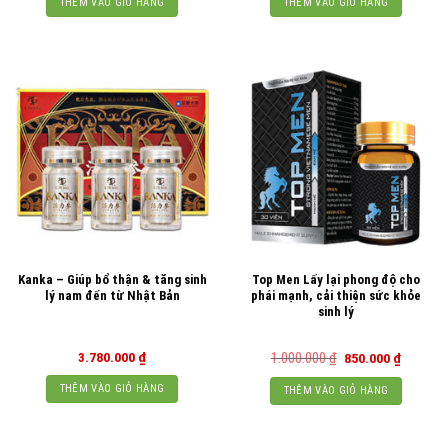
THÊM VÀO GIỎ HÀNG
THÊM VÀO GIỎ HÀNG
Kanka – Giúp bổ thận & tăng sinh
Top Men Lấy lại phong độ cho
lý nam đến từ Nhật Bản
phái mạnh, cải thiện sức khỏe
sinh lý
Giá
Giá
3.780.000
₫
1.000.000
₫
850.000
₫
gốc
hiện
là:
tại
THÊM VÀO GIỎ HÀNG
THÊM VÀO GIỎ HÀNG
1.000.000 ₫.
là:
850.000 