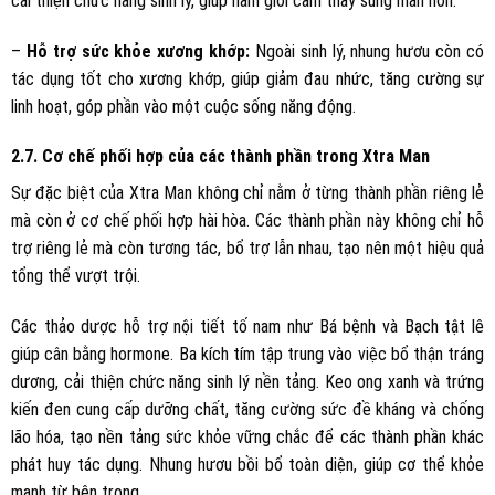
cải thiện chức năng sinh lý, giúp nam giới cảm thấy sung mãn hơn.
–
Hỗ trợ sức khỏe xương khớp:
Ngoài sinh lý, nhung hươu còn có
tác dụng tốt cho xương khớp, giúp giảm đau nhức, tăng cường sự
linh hoạt, góp phần vào một cuộc sống năng động.
2.7. Cơ chế phối hợp của các thành phần trong Xtra Man
Sự đặc biệt của Xtra Man không chỉ nằm ở từng thành phần riêng lẻ
mà còn ở cơ chế phối hợp hài hòa. Các thành phần này không chỉ hỗ
trợ riêng lẻ mà còn tương tác, bổ trợ lẫn nhau, tạo nên một hiệu quả
tổng thể vượt trội.
Các thảo dược hỗ trợ nội tiết tố nam như Bá bệnh và Bạch tật lê
giúp cân bằng hormone. Ba kích tím tập trung vào việc bổ thận tráng
dương, cải thiện chức năng sinh lý nền tảng. Keo ong xanh và trứng
kiến đen cung cấp dưỡng chất, tăng cường sức đề kháng và chống
lão hóa, tạo nền tảng sức khỏe vững chắc để các thành phần khác
phát huy tác dụng. Nhung hươu bồi bổ toàn diện, giúp cơ thể khỏe
mạnh từ bên trong.