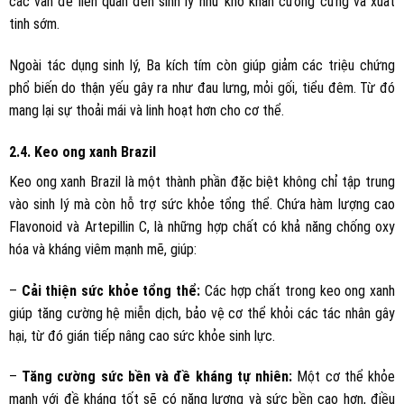
các vấn đề liên quan đến sinh lý như khó khăn cương cứng và xuất
tinh sớm.
Ngoài tác dụng sinh lý, Ba kích tím còn giúp giảm các triệu chứng
phổ biến do thận yếu gây ra như đau lưng, mỏi gối, tiểu đêm. Từ đó
mang lại sự thoải mái và linh hoạt hơn cho cơ thể.
2.4. Keo ong xanh Brazil
Keo ong xanh Brazil là một thành phần đặc biệt không chỉ tập trung
vào sinh lý mà còn hỗ trợ sức khỏe tổng thể. Chứa hàm lượng cao
Flavonoid và Artepillin C, là những hợp chất có khả năng chống oxy
hóa và kháng viêm mạnh mẽ, giúp:
–
Cải thiện sức khỏe tổng thể:
Các hợp chất trong keo ong xanh
giúp tăng cường hệ miễn dịch, bảo vệ cơ thể khỏi các tác nhân gây
hại, từ đó gián tiếp nâng cao sức khỏe sinh lực.
–
Tăng cường sức bền và đề kháng tự nhiên:
Một cơ thể khỏe
mạnh với đề kháng tốt sẽ có năng lượng và sức bền cao hơn, điều