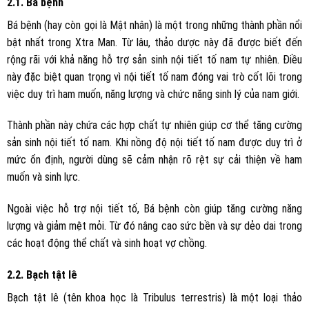
2.1. Bá bệnh
Bá bệnh (hay còn gọi là Mật nhân) là một trong những thành phần nổi
bật nhất trong Xtra Man. Từ lâu, thảo dược này đã được biết đến
rộng rãi với khả năng hỗ trợ sản sinh nội tiết tố nam tự nhiên. Điều
này đặc biệt quan trọng vì nội tiết tố nam đóng vai trò cốt lõi trong
việc duy trì ham muốn, năng lượng và chức năng sinh lý của nam giới.
Thành phần này chứa các hợp chất tự nhiên giúp cơ thể tăng cường
sản sinh nội tiết tố nam. Khi nồng độ nội tiết tố nam được duy trì ở
mức ổn định, người dùng sẽ cảm nhận rõ rệt sự cải thiện về ham
muốn và sinh lực.
Ngoài việc hỗ trợ nội tiết tố, Bá bệnh còn giúp tăng cường năng
lượng và giảm mệt mỏi. Từ đó nâng cao sức bền và sự dẻo dai trong
các hoạt động thể chất và sinh hoạt vợ chồng.
2.2. Bạch tật lê
Bạch tật lê (tên khoa học là Tribulus terrestris) là một loại thảo