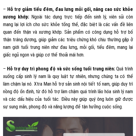
–
Hỗ trợ giảm tiểu đêm, đau lưng mỏi gối, nâng cao sức khỏe
xương khớp:
Ngoài tác dụng trực tiếp đến sinh lý, viên sủi còn
mang lại lợi ích cho sức khỏe tổng thể, đặc biệt là các vấn đề liên
quan đến thận và xương khớp. Sản phẩm có công dụng hỗ trợ bổ
thận tráng dương, giúp giảm các triệu chứng khó chịu thường gặp ở
nam giới tuổi trung niên như đau lưng, mỏi gối, tiểu đêm, mang lại
giấc ngủ ngon và giúp cơ thể thoải mái hơn.
–
Hỗ trợ duy trì phong độ và sức sống tuổi trung niên:
Quá trình
xuống cấp sinh lý nam là quy luật tự nhiên, nhưng chúng ta có thể
làm chậm lại nó. Xtra Man hỗ trợ sản sinh nội tiết tố nam, giúp duy trì
nồng độ ổn định, từ đó hỗ trợ làm chậm quá trình lão hóa sinh lý nam
và các dấu hiệu của tuổi tác. Điều này giúp quý ông luôn giữ được
sự sung mãn, phong độ và năng lượng để tận hưởng cuộc sống.