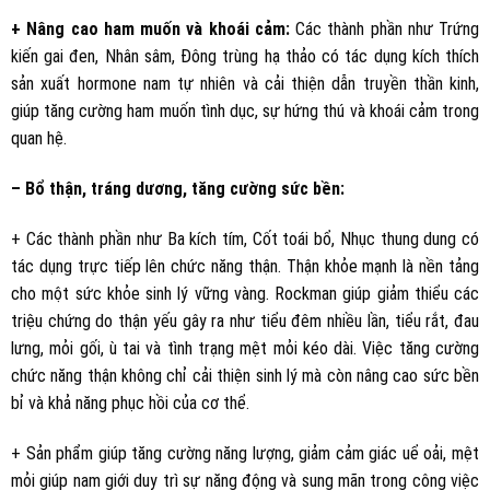
+ Nâng cao ham muốn và khoái cảm:
Các thành phần như Trứng
kiến gai đen, Nhân sâm, Đông trùng hạ thảo có tác dụng kích thích
sản xuất hormone nam tự nhiên và cải thiện dẫn truyền thần kinh,
giúp tăng cường ham muốn tình dục, sự hứng thú và khoái cảm trong
quan hệ.
– Bổ thận, tráng dương, tăng cường sức bền:
+ Các thành phần như Ba kích tím, Cốt toái bổ, Nhục thung dung có
tác dụng trực tiếp lên chức năng thận. Thận khỏe mạnh là nền tảng
cho một sức khỏe sinh lý vững vàng. Rockman giúp giảm thiểu các
triệu chứng do thận yếu gây ra như tiểu đêm nhiều lần, tiểu rắt, đau
lưng, mỏi gối, ù tai và tình trạng mệt mỏi kéo dài. Việc tăng cường
chức năng thận không chỉ cải thiện sinh lý mà còn nâng cao sức bền
bỉ và khả năng phục hồi của cơ thể.
+ Sản phẩm giúp tăng cường năng lượng, giảm cảm giác uể oải, mệt
mỏi giúp nam giới duy trì sự năng động và sung mãn trong công việc