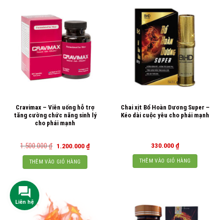
Cravimax – Viên uống hỗ trợ
Chai xịt Bổ Hoàn Dương Super –
tăng cường chức năng sinh lý
Kéo dài cuộc yêu cho phái mạnh
cho phái mạnh
Giá
Giá
1.500.000
₫
330.000
₫
1.200.000
₫
gốc
hiện
là:
tại
THÊM VÀO GIỎ HÀNG
THÊM VÀO GIỎ HÀNG
1.500.000 ₫.
là:
1.200.000 ₫.