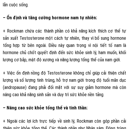
lẫn cuộc sống.
– Ổn định và tăng cường hormone nam tự nhiên:
+ Rockman chứa các thành phần có khả năng kích thích cơ thể tự
sản xuất Testosterone một cách tự nhiên, thay vì bổ sung hormone
tổng hợp từ bên ngoài. Điều này quan trọng vì nội tiết tố nam là
hormone chủ chốt quyết định đến sức khỏe sinh lý, ham muốn, khối
lượng cơ bắp, mật độ xương và năng lượng tổng thể của nam giới.
+ Việc ổn định nồng độ Testosterone không chỉ giúp cải thiện chất
lượng và số lượng tinh trùng, hỗ trợ nam giới trong độ tuổi mãn dục
(andropause) đang phải đối mặt với sự suy giảm hormone mà còn
nâng cao khả năng sinh sản và duy trì sức khỏe nền tảng.
– Nâng cao sức khỏe tổng thể và tinh thần:
+ Ngoài các lợi ích trực tiếp về sinh lý, Rockman còn góp phần cải
thiện sức khỏe tổng thể. Các thành phần như Nhân sâm, Đông trùng