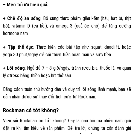
– Mẹo tối ưu hiệu quả:
+ Chế độ ăn uống
: Bổ sung thực phẩm giàu kẽm (hàu, hạt bí, thịt
bò), vitamin D (cá hồi), và omega-3 (quả óc chó) để tăng cường
hormone nam.
+ Tập thể dục
: Thực hiện các bài tập như squat, deadlift, hoặc
yoga 30 phút/ngày để cải thiện tuần hoàn máu và sức bền.
+ Lối sống
: Ngủ đủ 7 – 8 giờ/ngày, tránh rượu bia, thuốc lá, và quản
lý stress bằng thiền hoặc hít thở sâu.
Bằng cách tuân thủ hướng dẫn và duy trì lối sống lành mạnh, bạn sẽ
cảm nhận được sự thay đổi tích cực từ Rockman.
Rockman có tốt không?
Viên sủi Rockman có tốt không? Đây là câu hỏi mà nhiều nam giới
đặt ra khi tìm hiểu về sản phẩm. Để trả lời, chúng ta cần đánh giá