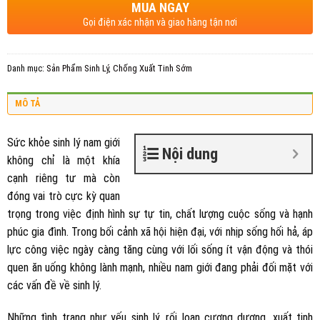
MUA NGAY
Gọi điện xác nhận và giao hàng tận nơi
Danh mục:
Sản Phẩm Sinh Lý
,
Chống Xuất Tinh Sớm
MÔ TẢ
Sức khỏe sinh lý nam giới
Nội dung
không chỉ là một khía
cạnh riêng tư mà còn
đóng vai trò cực kỳ quan
trọng trong việc định hình sự tự tin, chất lượng cuộc sống và hạnh
phúc gia đình. Trong bối cảnh xã hội hiện đại, với nhịp sống hối hả, áp
lực công việc ngày càng tăng cùng với lối sống ít vận động và thói
quen ăn uống không lành mạnh, nhiều nam giới đang phải đối mặt với
các vấn đề về sinh lý.
Những tình trạng như yếu sinh lý, rối loạn cương dương, xuất tinh