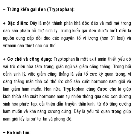
– Trứng kiến gai đen (Tryptophan):
+ Đặc điểm:
Đây là một thành phần khá độc đáo và mới mẻ trong
các sản phẩm hỗ trợ sinh lý. Trứng kiến gai đen được biết đến là
nguồn cung cấp dồi dào các nguyên tố vi lượng (hơn 31 loại) và
vitamin cần thiết cho cơ thể.
+ Cơ chế và công dụng:
Tryptophan là một axit amin thiết yếu có
vai trò điều hòa tâm trạng, giấc ngủ và giảm căng thẳng. Trong bối
cảnh sinh lý, việc giảm căng thẳng là yếu tố cực kỳ quan trọng, vì
căng thẳng mãn tính có thể ức chế sản xuất hormone nam giới và
làm giảm ham muốn. Hơn nữa, Tryptophan cũng được cho là giúp
kích thích sản xuất hormone nam tự nhiên thông qua các con đường
sinh hóa phức tạp, cải thiện dẫn truyền thần kinh, từ đó tăng cường
ham muốn và khả năng cương cứng. Đây là yếu tố quan trọng giúp
nam giới lấy lại sự tự tin và phong độ.
– Ba kích tím: