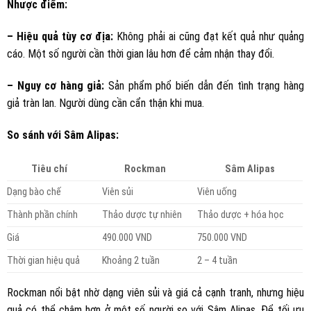
Nhược điểm:
– Hiệu quả tùy cơ địa:
Không phải ai cũng đạt kết quả như quảng
cáo. Một số người cần thời gian lâu hơn để cảm nhận thay đổi.
– Nguy cơ hàng giả:
Sản phẩm phổ biến dẫn đến tình trạng hàng
giả tràn lan. Người dùng cần cẩn thận khi mua.
So sánh với Sâm Alipas:
Tiêu chí
Rockman
Sâm Alipas
Dạng bào chế
Viên sủi
Viên uống
Thành phần chính
Thảo dược tự nhiên
Thảo dược + hóa học
Giá
490.000 VND
750.000 VND
Thời gian hiệu quả
Khoảng 2 tuần
2 – 4 tuần
Rockman nổi bật nhờ dạng viên sủi và giá cả cạnh tranh, nhưng hiệu
quả có thể chậm hơn ở một số người so với Sâm Alipas. Để tối ưu