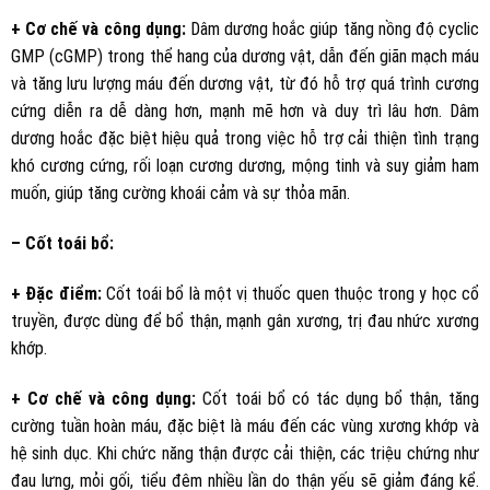
+ Cơ chế và công dụng:
Dâm dương hoắc giúp tăng nồng độ cyclic
GMP (cGMP) trong thể hang của dương vật, dẫn đến giãn mạch máu
và tăng lưu lượng máu đến dương vật, từ đó hỗ trợ quá trình cương
cứng diễn ra dễ dàng hơn, mạnh mẽ hơn và duy trì lâu hơn. Dâm
dương hoắc đặc biệt hiệu quả trong việc hỗ trợ cải thiện tình trạng
khó cương cứng, rối loạn cương dương, mộng tinh và suy giảm ham
muốn, giúp tăng cường khoái cảm và sự thỏa mãn.
– Cốt toái bổ:
+ Đặc điểm:
Cốt toái bổ là một vị thuốc quen thuộc trong y học cổ
truyền, được dùng để bổ thận, mạnh gân xương, trị đau nhức xương
khớp.
+ Cơ chế và công dụng:
Cốt toái bổ có tác dụng bổ thận, tăng
cường tuần hoàn máu, đặc biệt là máu đến các vùng xương khớp và
hệ sinh dục. Khi chức năng thận được cải thiện, các triệu chứng như
đau lưng, mỏi gối, tiểu đêm nhiều lần do thận yếu sẽ giảm đáng kể.