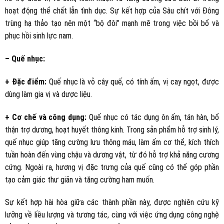
hoạt động thể chất lẫn tình dục. Sự kết hợp của Sâu chít với Đông
trùng hạ thảo tạo nên một “bộ đôi” mạnh mẽ trong việc bồi bổ và
phục hồi sinh lực nam.
– Quế nhục:
+ Đặc điểm:
Quế nhục là vỏ cây quế, có tính ấm, vị cay ngọt, được
dùng làm gia vị và dược liệu.
+ Cơ chế và công dụng:
Quế nhục có tác dụng ôn ấm, tán hàn, bổ
thận trợ dương, hoạt huyết thông kinh. Trong sản phẩm hỗ trợ sinh lý,
quế nhục giúp tăng cường lưu thông máu, làm ấm cơ thể, kích thích
tuần hoàn đến vùng chậu và dương vật, từ đó hỗ trợ khả năng cương
cứng. Ngoài ra, hương vị đặc trưng của quế cũng có thể góp phần
tạo cảm giác thư giãn và tăng cường ham muốn.
Sự kết hợp hài hòa giữa các thành phần này, được nghiên cứu kỹ
lưỡng về liều lượng và tương tác, cùng với việc ứng dụng công nghệ