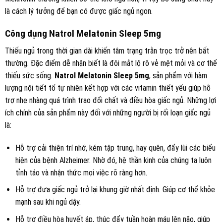
là cách lý tưởng để bạn có được giấc ngủ ngon.
Công dụng Natrol Melatonin Sleep 5mg
Thiếu ngủ trong thời gian dài khiến tâm trạng trằn trọc trở nên bất
thường. Đặc điểm dễ nhận biết là đôi mắt lộ rõ ​​vẻ mệt mỏi và cơ thể
thiếu sức sống.
Natrol Melatonin Sleep 5mg
, sản phẩm với hàm
lượng nội tiết tố tự nhiên kết hợp với các vitamin thiết yếu giúp hỗ
trợ nhẹ nhàng quá trình trao đổi chất và điều hòa giấc ngủ. Những lợi
ích chính của sản phẩm này đối với những người bị rối loạn giấc ngủ
là:
Hỗ trợ cải thiện trí nhớ, kém tập trung, hay quên, đẩy lùi các biểu
hiện của bệnh Alzheimer. Nhờ đó, hệ thần kinh của chúng ta luôn
tỉnh táo và nhận thức mọi việc rõ ràng hơn.
Hỗ trợ đưa giấc ngủ trở lại khung giờ nhất định. Giúp cơ thể khỏe
mạnh sau khi ngủ dậy.
Hỗ trợ điều hòa huyết áp, thúc đẩy tuần hoàn máu lên não, giúp