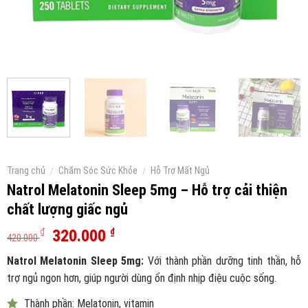
Trang chủ
/
Chăm Sóc Sức Khỏe
/
Hỗ Trợ Mất Ngủ
Natrol Melatonin Sleep 5mg – Hỗ trợ cải thiện
chất lượng giấc ngủ
Giá
Giá
320.000
₫
₫
420.000
gốc
hiện
Natrol Melatonin Sleep 5mg:
Với thành phần dưỡng tinh thần, hỗ
là:
tại
trợ ngủ ngon hơn, giúp người dùng ổn định nhịp điệu cuộc sống.
420.000 ₫.
là:
320.000 ₫.
Thành phần: Melatonin, vitamin