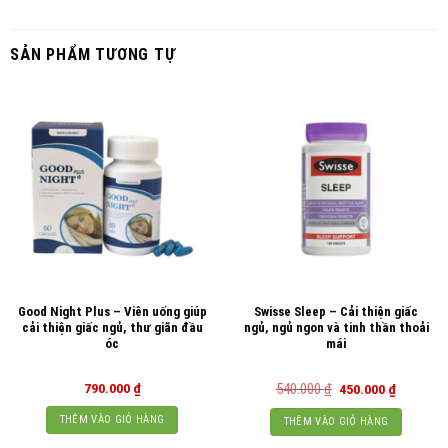
SẢN PHẨM TƯƠNG TỰ
Good Night Plus – Viên uống giúp
Swisse Sleep – Cải thiện giấc
cải thiện giấc ngủ, thư giãn đầu
ngủ, ngủ ngon và tinh thần thoải
óc
mái
Giá
Giá
790.000
₫
540.000
₫
450.000
₫
gốc
hiện
là:
tại
THÊM VÀO GIỎ HÀNG
THÊM VÀO GIỎ HÀNG
540.000 ₫.
là:
450.000 ₫