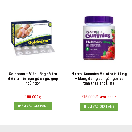
Goldream – Viên uống hỗ trợ
Natrol Gummies Melatonin 10mg
điều trị rối loạn giấc ngủ, giúp
– Mang đến giấc ngủ ngon và
ngủ ngon
tinh thần thoải mái
Giá
Giá
180.000
₫
516.000
₫
420.000
₫
gốc
hiện
là:
tại
THÊM VÀO GIỎ HÀNG
THÊM VÀO GIỎ HÀNG
516.000 ₫.
là:
420.000 ₫