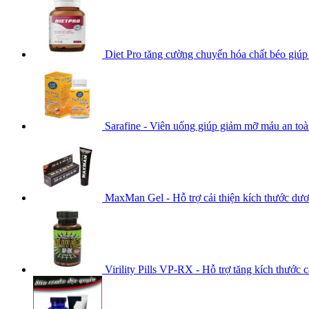
Diet Pro tăng cường chuyển hóa chất béo giúp
Sarafine - Viên uống giúp giảm mỡ máu an to
MaxMan Gel - Hỗ trợ cải thiện kích thước dươ
Virility Pills VP-RX - Hỗ trợ tăng kích thước 