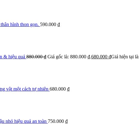
 thân hình thon gọn.
590.000
₫
àn & hiệu quả
880.000
₫
Giá gốc là: 880.000 ₫.
680.000
₫
Giá hiện tại l
ng vật một cách tự nhiên
680.000
₫
cậu nhỏ hiệu quả an toàn
750.000
₫