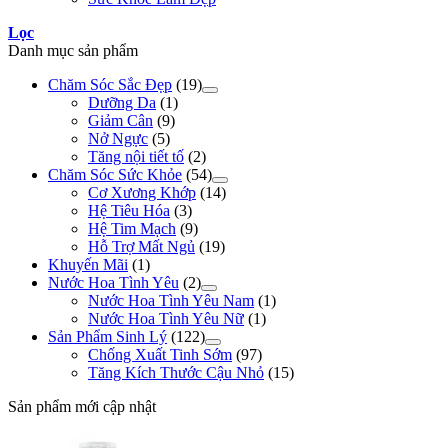
Lọc
Danh mục sản phẩm
Chăm Sóc Sắc Đẹp
(19)
Dưỡng Da
(1)
Giảm Cân
(9)
Nở Ngực
(5)
Tăng nội tiết tố
(2)
Chăm Sóc Sức Khỏe
(54)
Cơ Xương Khớp
(14)
Hệ Tiêu Hóa
(3)
Hệ Tim Mạch
(9)
Hỗ Trợ Mất Ngủ
(19)
Khuyến Mãi
(1)
Nước Hoa Tình Yêu
(2)
Nước Hoa Tình Yêu Nam
(1)
Nước Hoa Tình Yêu Nữ
(1)
Sản Phẩm Sinh Lý
(122)
Chống Xuất Tinh Sớm
(97)
Tăng Kích Thước Cậu Nhỏ
(15)
Sản phẩm mới cập nhật