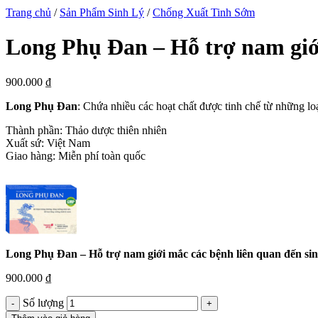
Trang chủ
/
Sản Phẩm Sinh Lý
/
Chống Xuất Tinh Sớm
Long Phụ Đan – Hỗ trợ nam giới
900.000
₫
Long Phụ Đan
: Chứa nhiều các hoạt chất được tinh chế từ những l
Thành phần: Thảo dược thiên nhiên
Xuất sứ: Việt Nam
Giao hàng: Miễn phí toàn quốc
Long Phụ Đan – Hỗ trợ nam giới mắc các bệnh liên quan đến sin
900.000
₫
Số lượng