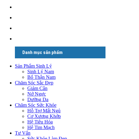
Danh mục sản phẩm
Sản Phẩm Sinh Lý
Sinh Lý Nam
Bổ Thận Nam
Chăm Sóc Sắc Đẹp
Giảm Cân
Nở Ngực
Dưỡng Da
Chăm Sóc Sức Khỏe
Hỗ Trợ Mất Ngủ
Cơ Xương Khớp
Hệ Tiêu Hóa
Hệ Tim Mạch
Tư Vấn
Sức Khỏe Làm Đẹp