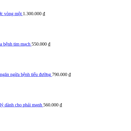
ớc vòng một
1.300.000
₫
ừa bệnh tim mạch
550.000
₫
 ngăn ngừa bệnh tiểu đường
790.000
₫
lý dành cho phái mạnh
560.000
₫