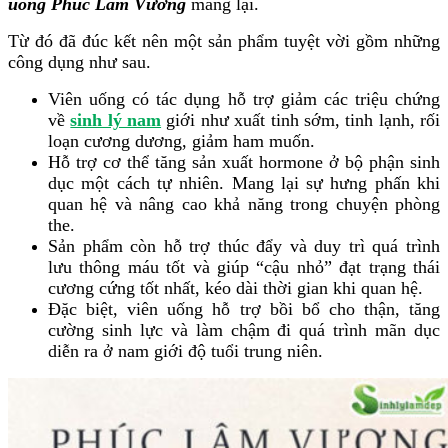
uống Phúc Lâm Vương
mang lại.
Từ đó đã đúc kết nên một sản phẩm tuyệt vời gồm những
công dụng như sau.
Viên uống có tác dụng hỗ trợ giảm các triệu chứng
về
sinh lý nam
giới như xuất tinh sớm, tinh lạnh, rối
loạn cương dương, giảm ham muốn.
Hỗ trợ cơ thể tăng sản xuất hormone ở bộ phận sinh
dục một cách tự nhiên. Mang lại sự hưng phấn khi
quan hệ và nâng cao khả năng trong chuyện phòng
the.
Sản phẩm còn hỗ trợ thúc đẩy và duy trì quá trình
lưu thông máu tốt và giúp “cậu nhỏ” đạt trạng thái
cương cứng tốt nhất, kéo dài thời gian khi quan hệ.
Đặc biệt, viên uống hỗ trợ bồi bổ cho thận, tăng
cường sinh lực và làm chậm đi quá trình mãn dục
diễn ra ở nam giới độ tuổi trung niên.