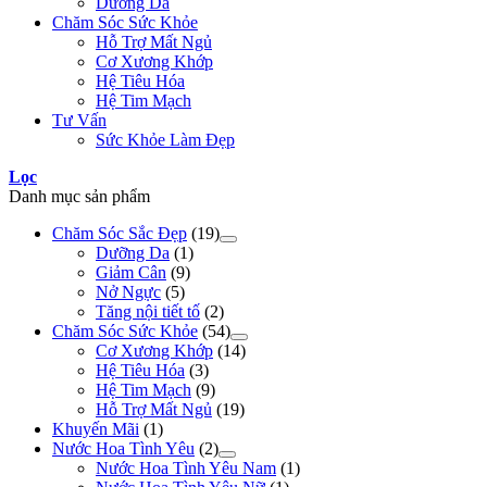
Dưỡng Da
Chăm Sóc Sức Khỏe
Hỗ Trợ Mất Ngủ
Cơ Xương Khớp
Hệ Tiêu Hóa
Hệ Tim Mạch
Tư Vấn
Sức Khỏe Làm Đẹp
Lọc
Danh mục sản phẩm
Chăm Sóc Sắc Đẹp
(19)
Dưỡng Da
(1)
Giảm Cân
(9)
Nở Ngực
(5)
Tăng nội tiết tố
(2)
Chăm Sóc Sức Khỏe
(54)
Cơ Xương Khớp
(14)
Hệ Tiêu Hóa
(3)
Hệ Tim Mạch
(9)
Hỗ Trợ Mất Ngủ
(19)
Khuyến Mãi
(1)
Nước Hoa Tình Yêu
(2)
Nước Hoa Tình Yêu Nam
(1)