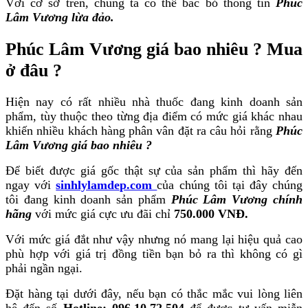
Với cơ sở trên, chúng ta có thể bác bỏ thông tin
Phúc
Lâm Vương lừa đảo.
Phúc Lâm Vương giá bao nhiêu ? Mua
ở đâu ?
Hiện nay có rất nhiều nhà thuốc đang kinh doanh sản
phẩm, tùy thuộc theo từng địa điểm có mức giá khác nhau
khiến nhiều khách hàng phân vân đặt ra câu hỏi rằng
Phúc
Lâm Vương giá bao nhiêu ?
Để biết được giá gốc thật sự của sản phẩm thì hãy đến
ngay với
sinhlylamdep.com
của chúng tôi tại đây chúng
tôi đang kinh doanh sản phẩm
Phúc Lâm Vương chính
hãng
với mức giá cực ưu đãi chỉ
750.000 VNĐ.
Với mức giá đắt như vậy nhưng nó mang lại hiệu quả cao
phù hợp với giá trị đồng tiền bạn bỏ ra thì không có gì
phải ngần ngại.
Đặt hàng tại dưới đây, nếu bạn có thắc mắc vui lòng liên
hệ đến số
Hotline: 096.10.72.504
để được tư vấn miễn