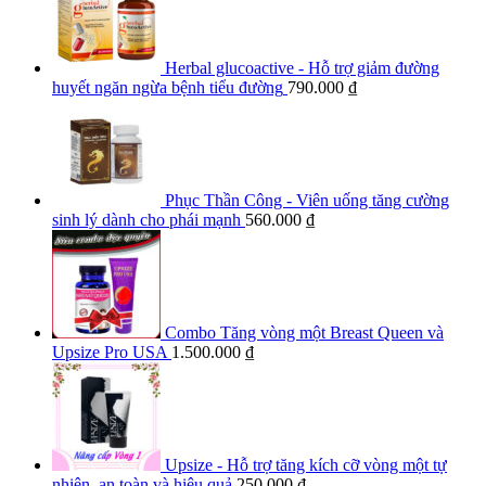
Herbal glucoactive - Hỗ trợ giảm đường
huyết ngăn ngừa bệnh tiểu đường
790.000
₫
Phục Thần Công - Viên uống tăng cường
sinh lý dành cho phái mạnh
560.000
₫
Combo Tăng vòng một Breast Queen và
Upsize Pro USA
1.500.000
₫
Upsize - Hỗ trợ tăng kích cỡ vòng một tự
nhiên, an toàn và hiệu quả
250.000
₫