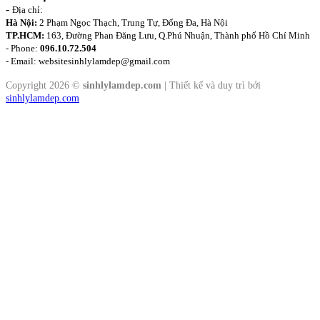
-
Địa chỉ:
Hà Nội:
2 Phạm Ngọc Thạch, Trung Tự, Đống Đa, Hà Nội
TP.HCM:
163, Đường Phan Đăng Lưu, Q.Phú Nhuận, Thành phố Hồ Chí Minh
- Phone:
096.10.72.504
- Email: websitesinhlylamdep@gmail.com
Copyright 2026 ©
sinhlylamdep.com
| Thiết kế và duy trì bởi
sinhlylamdep.com