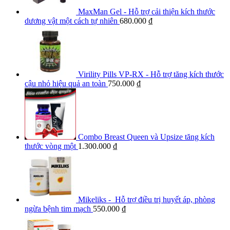
MaxMan Gel - Hỗ trợ cải thiện kích thước
dương vật một cách tự nhiên
680.000
₫
Virility Pills VP-RX - Hỗ trợ tăng kích thước
cậu nhỏ hiệu quả an toàn
750.000
₫
Combo Breast Queen và Upsize tăng kích
thước vòng một
1.300.000
₫
Mikeliks - Hỗ trợ điều trị huyết áp, phòng
ngừa bệnh tim mạch
550.000
₫