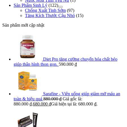
Nước Hoa Tình Yêu Nữ
(1)
Sản Phẩm Sinh Lý
(122)
Chống Xuất Tinh Sớm
(97)
Tăng Kích Thước Cậu Nhỏ
(15)
Sản phẩm mới cập nhật
Diet Pro tăng cường chuyển hóa chất béo
giúp thân hình thon gọn.
590.000
₫
Sarafine - Viên uống giúp giảm mỡ máu an
toàn & hiệu quả
880.000
₫
Giá gốc là:
880.000 ₫.
680.000
₫
Giá hiện tại là: 680.000 ₫.