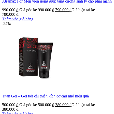
Xtramax For Men viên uống giúp tăng cường sinh lý cho phái mạnh
990.000
₫
Giá gốc là: 990.000 ₫.
790.000
₫
Giá hiện tại là:
790.000 ₫.
Thêm vào giỏ hàng
-24%
Titan Gel – Gel bôi cải thiện kích cỡ cậu nhỏ hiệu quả
500.000
₫
Giá gốc là: 500.000 ₫.
380.000
₫
Giá hiện tại là:
380.000 ₫.
Thêm vào giỏ hàng